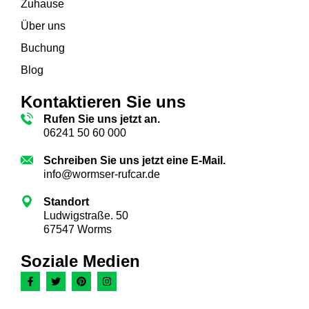
Zuhause
Über uns
Buchung
Blog
Kontaktieren Sie uns
Rufen Sie uns jetzt an.
06241 50 60 000
Schreiben Sie uns jetzt eine E-Mail.
info@wormser-rufcar.de
Standort
Ludwigstraße. 50
67547 Worms
Soziale Medien
F
T
P
I
a
w
i
n
c
i
n
s
e
t
t
t